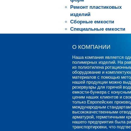
Ремонт пластиковых
изделий
Сборные емкости
Специальные емкости
Строительные
мусоросбросы
О КОМПАНИИ
Фотогалерея
Наша компания является одн
индивидуальных
полимерных изделий. На рав
проектов
из полиэтилена ротационны
оборудование и комплектующ
материалов с помощью метод
Рубрик нет
нашей продукции можно выде
резервуары для горячей во
емкости-бункера с конусным
Development Blog
ценим наших клиентов и сво
Documentation
только Европейских произв
Plugins
международным стандартам.
высококачественными отвод
Suggest Ideas
арматурой, герметичными к
Support Forum
нашего предприятия была ра
транспортировки, что подтв
Themes