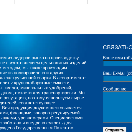
СВЯЗАТЬС
им из лидеров рынка по производству
Ваше имя (об
не с изготовлением цельнолитых изделий
м методом, мы также производим
ие из полипропилена и других
Ваш E-Mail (о
а экструзионной сварки. В ассортименте
лить: крупногабаритные емкости,
ды
, кислот, минеральных удобрений,
Сообщение
 дном., емкости для транспортировки. Мы
ю репутацию, поэтому используем сырье
одителей, соответствующее
 Вся продукция доукомплектовывается
ами, фланцами, запорно-регулируемой
рышками, уровнемерами. Специалистами
зработана и внедрена емкость для
ерждено Государственным Патентом.